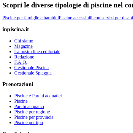
Scopri le diverse tipologie di piscine nel 
Piscine per famiglie e bambini
Piscine accessibili con servizi per disabi
inpiscina.it
Chi siamo
Magazine
La nostra linea editoriale
Redazione
F.A.Q.
Gestionale Piscina
Gestionale Spiaggia
Prenotazioni
Piscine e Parchi acquatici
Piscine
Parchi acquatici
Piscine per regione
Piscine per provincia
Piscine per tipo