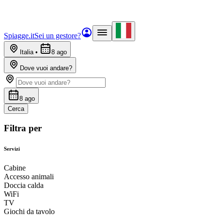
Spiagge.it
Sei un gestore?
Italia
•
8 ago
Dove vuoi andare?
8 ago
Cerca
Filtra per
Servizi
Cabine
Accesso animali
Doccia calda
WiFi
TV
Giochi da tavolo