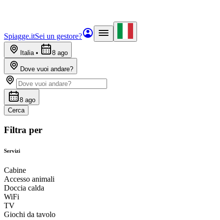
Spiagge.it
Sei un gestore?
Italia
•
8 ago
Dove vuoi andare?
8 ago
Cerca
Filtra per
Servizi
Cabine
Accesso animali
Doccia calda
WiFi
TV
Giochi da tavolo