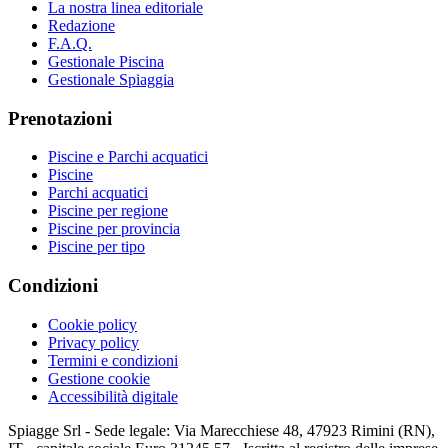
La nostra linea editoriale
Redazione
F.A.Q.
Gestionale Piscina
Gestionale Spiaggia
Prenotazioni
Piscine e Parchi acquatici
Piscine
Parchi acquatici
Piscine per regione
Piscine per provincia
Piscine per tipo
Condizioni
Cookie policy
Privacy policy
Termini e condizioni
Gestione cookie
Accessibilità digitale
Spiagge Srl - Sede legale: Via Marecchiese 48, 47923 Rimini (RN),