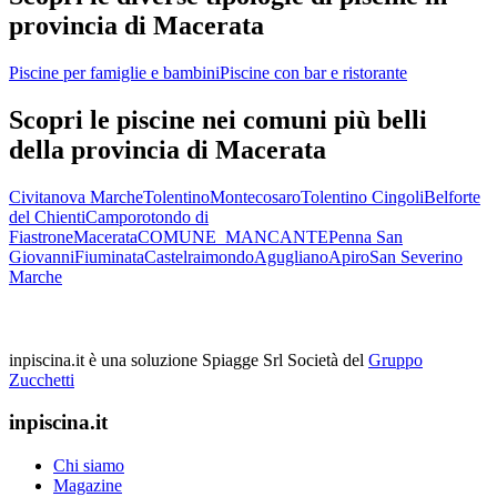
provincia di Macerata
Piscine per famiglie e bambini
Piscine con bar e ristorante
Scopri le piscine nei comuni più belli
della provincia di Macerata
Civitanova Marche
Tolentino
Montecosaro
Tolentino
Cingoli
Belforte
del Chienti
Camporotondo di
Fiastrone
Macerata
COMUNE_MANCANTE
Penna San
Giovanni
Fiuminata
Castelraimondo
Agugliano
Apiro
San Severino
Marche
inpiscina.it è una soluzione Spiagge Srl
Società del
Gruppo
Zucchetti
inpiscina.it
Chi siamo
Magazine