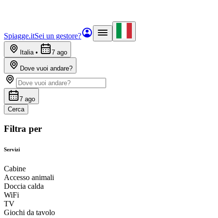
Spiagge.it
Sei un gestore?
Italia
•
7 ago
Dove vuoi andare?
7 ago
Cerca
Filtra per
Servizi
Cabine
Accesso animali
Doccia calda
WiFi
TV
Giochi da tavolo