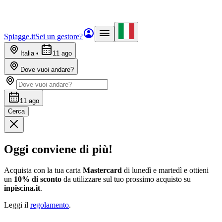
Spiagge.it
Sei un gestore?
Italia
•
11 ago
Dove vuoi andare?
11 ago
Cerca
Oggi conviene di più!
Acquista con la tua carta
Mastercard
di lunedì e martedì e ottieni
un
10% di sconto
da utilizzare sul tuo prossimo acquisto su
inpiscina.it
.
Leggi il
regolamento
.