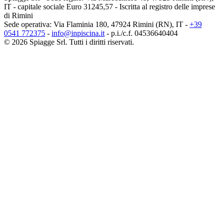
IT - capitale sociale Euro 31245,57 - Iscritta al registro delle imprese
di Rimini
Sede operativa: Via Flaminia 180, 47924 Rimini (RN), IT
-
+39
0541 772375
-
info@inpiscina.it
-
p.i./c.f. 04536640404
©
2026
Spiagge Srl. Tutti i diritti riservati.