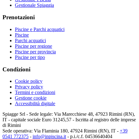
Gestionale Spiaggia
Prenotazioni
Piscine e Parchi acquatici
Piscine
Parchi acquatici
Piscine per regione
Piscine per provincia
Piscine per tipo
Condizioni
Cookie policy
Privacy policy
Termini e condizioni
Gestione cookie
Accessibilità digitale
Spiagge Srl - Sede legale: Via Marecchiese 48, 47923 Rimini (RN),
IT - capitale sociale Euro 31245,57 - Iscritta al registro delle imprese
di Rimini
Sede operativa: Via Flaminia 180, 47924 Rimini (RN), IT
-
+39
0541 772375
-
info@inpiscina.it
-
p.i./c.f. 04536640404