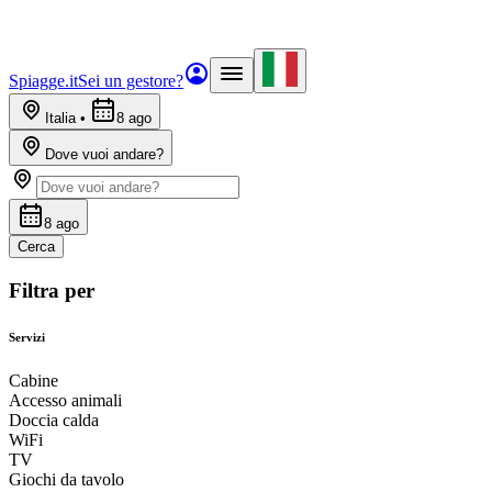
Spiagge.it
Sei un gestore?
Italia
•
8 ago
Dove vuoi andare?
8 ago
Cerca
Filtra per
Servizi
Cabine
Accesso animali
Doccia calda
WiFi
TV
Giochi da tavolo