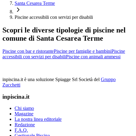
Santa Cesarea Terme
Piscine accessibili con servizi per disabili
Scopri le diverse tipologie di piscine nel
comune di Santa Cesarea Terme
Piscine con bar e ristorante
Piscine per famiglie e bambini
Piscine
accessibili con servizi per disabili
Piscine con animali ammessi
inpiscina.it è una soluzione Spiagge Srl
Società del
Gruppo
Zucchetti
inpiscina.it
Chi siamo
Magazine
La nostra linea editoriale
Redazione
F.A.Q.
Gestionale Piscina