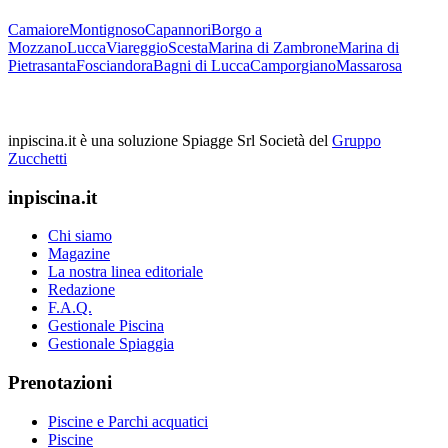
Camaiore
Montignoso
Capannori
Borgo a
Mozzano
Lucca
Viareggio
Scesta
Marina di Zambrone
Marina di
Pietrasanta
Fosciandora
Bagni di Lucca
Camporgiano
Massarosa
inpiscina.it è una soluzione Spiagge Srl
Società del
Gruppo
Zucchetti
inpiscina.it
Chi siamo
Magazine
La nostra linea editoriale
Redazione
F.A.Q.
Gestionale Piscina
Gestionale Spiaggia
Prenotazioni
Piscine e Parchi acquatici
Piscine