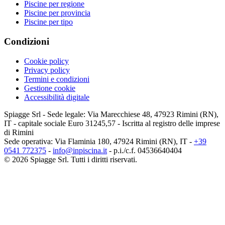
Piscine per regione
Piscine per provincia
Piscine per tipo
Condizioni
Cookie policy
Privacy policy
Termini e condizioni
Gestione cookie
Accessibilità digitale
Spiagge Srl - Sede legale: Via Marecchiese 48, 47923 Rimini (RN),
IT - capitale sociale Euro 31245,57 - Iscritta al registro delle imprese
di Rimini
Sede operativa: Via Flaminia 180, 47924 Rimini (RN), IT
-
+39
0541 772375
-
info@inpiscina.it
-
p.i./c.f. 04536640404
©
2026
Spiagge Srl. Tutti i diritti riservati.