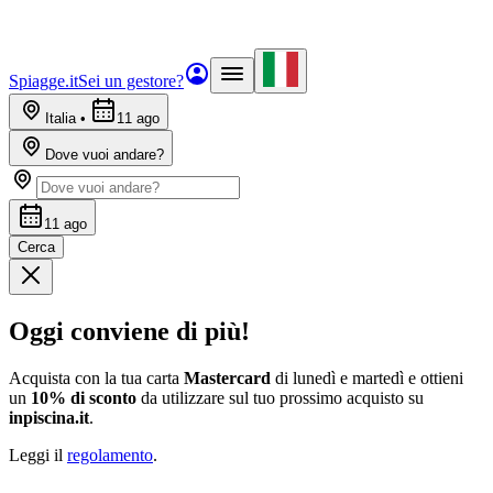
Spiagge.it
Sei un gestore?
Italia
•
11 ago
Dove vuoi andare?
11 ago
Cerca
Oggi conviene di più!
Acquista con la tua carta
Mastercard
di lunedì e martedì e ottieni
un
10% di sconto
da utilizzare sul tuo prossimo acquisto su
inpiscina.it
.
Leggi il
regolamento
.