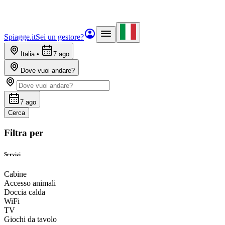
Spiagge.it
Sei un gestore?
Italia
•
7 ago
Dove vuoi andare?
7 ago
Cerca
Filtra per
Servizi
Cabine
Accesso animali
Doccia calda
WiFi
TV
Giochi da tavolo