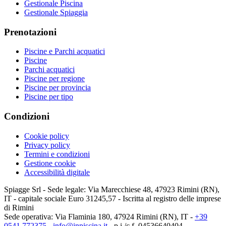
Gestionale Piscina
Gestionale Spiaggia
Prenotazioni
Piscine e Parchi acquatici
Piscine
Parchi acquatici
Piscine per regione
Piscine per provincia
Piscine per tipo
Condizioni
Cookie policy
Privacy policy
Termini e condizioni
Gestione cookie
Accessibilità digitale
Spiagge Srl - Sede legale: Via Marecchiese 48, 47923 Rimini (RN),
IT - capitale sociale Euro 31245,57 - Iscritta al registro delle imprese
di Rimini
Sede operativa: Via Flaminia 180, 47924 Rimini (RN), IT
-
+39
0541 772375
-
info@inpiscina.it
-
p.i./c.f. 04536640404