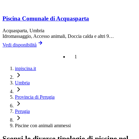
Piscina Comunale di Acquasparta
Acquasparta
, Umbria
Idromassaggio, Accesso animali, Doccia calda
e altri 9…
Vedi disponibilità
1
inpiscina.it
Umbria
Provincia di Perugia
Perugia
Piscine con animali ammessi
Scopri le diverse tipologie di piscine nel