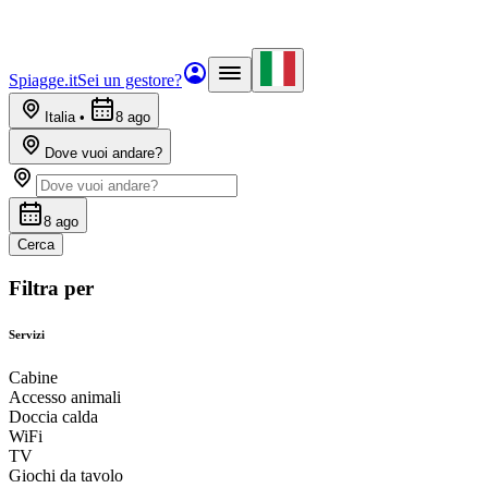
Spiagge.it
Sei un gestore?
Italia
•
8 ago
Dove vuoi andare?
8 ago
Cerca
Filtra per
Servizi
Cabine
Accesso animali
Doccia calda
WiFi
TV
Giochi da tavolo