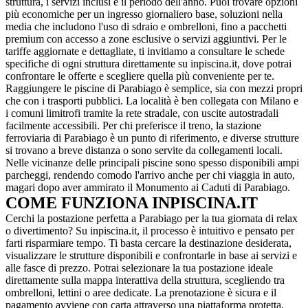
struttura, i servizi inclusi e il periodo dell'anno. Puoi trovare opzioni
più economiche per un ingresso giornaliero base, soluzioni nella
media che includono l'uso di sdraio e ombrelloni, fino a pacchetti
premium con accesso a zone esclusive o servizi aggiuntivi. Per le
tariffe aggiornate e dettagliate, ti invitiamo a consultare le schede
specifiche di ogni struttura direttamente su inpiscina.it, dove potrai
confrontare le offerte e scegliere quella più conveniente per te.
Raggiungere le piscine di Parabiago è semplice, sia con mezzi propri
che con i trasporti pubblici. La località è ben collegata con Milano e
i comuni limitrofi tramite la rete stradale, con uscite autostradali
facilmente accessibili. Per chi preferisce il treno, la stazione
ferroviaria di Parabiago è un punto di riferimento, e diverse strutture
si trovano a breve distanza o sono servite da collegamenti locali.
Nelle vicinanze delle principali piscine sono spesso disponibili ampi
parcheggi, rendendo comodo l'arrivo anche per chi viaggia in auto,
magari dopo aver ammirato il Monumento ai Caduti di Parabiago.
COME FUNZIONA INPISCINA.IT
Cerchi la postazione perfetta a Parabiago per la tua giornata di relax
o divertimento? Su inpiscina.it, il processo è intuitivo e pensato per
farti risparmiare tempo. Ti basta cercare la destinazione desiderata,
visualizzare le strutture disponibili e confrontarle in base ai servizi e
alle fasce di prezzo. Potrai selezionare la tua postazione ideale
direttamente sulla mappa interattiva della struttura, scegliendo tra
ombrelloni, lettini o aree dedicate. La prenotazione è sicura e il
pagamento avviene con carta attraverso una piattaforma protetta,