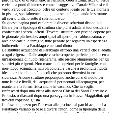
puro relax o di divertimento in famiglia. Questa zona, ricca di verde
e vicina a punti di interesse come il suggestivo Canale Villoresi e il
vasto Parco del Roccolo, offre un contesto ideale per le tue giornate
in piscina, specialmente da giugno a settembre, quando le strutture
all'aperto brillano sotto il sole lombardo.
Su questa pagina puoi esplorare le diverse soluzioni disponibili,
filtrare per la tipologia di struttura che più si adatta ai tuoi desideri e
confrontare i servizi offerti. Troverai strutture con piscine coperte per
le giornate più fresche, ampi spazi all'aperto per l'abbronzatura, e
aree dedicate alle famiglie, tutte pensate per regalarti un'esperienza
indimenticabile a Parabiago e nei suoi dintorni.
Le strutture acquatiche di Parabiago offrono una varietà che si adatta
a ogni esigenza. Dalle ampie vasche scoperte, perfette per chi cerca
un'esperienza di nuoto rigenerante, alle piscine olimpioniche per gli
sportivi più esigenti. Non mancano le opzioni per le famiglie, con
aree gioco acquatiche, scivoli colorati e vasche a profondità ridotta,
ideali per i bambini più piccoli che possono divertirsi in totale
sicurezza. Alcune strutture propongono anche corsi di nuoto per
tutte le età e livelli, dall'acquaticità per neonati all'acquagym, per
mantenere la forma fisica anche in vacanza. Che tu voglia
rinfrescarti dopo una visita alla storica Chiesa dei Santi Gervasio e
Protasio, o rilassarti dopo una passeggiata in Piazza Maggiolini, qui
troverai l'opzione giusta.
Le fasce di prezzo per l'accesso alle piscine e ai parchi acquatici a
Parabiago variano in base a diversi fattori, come la tipologia della