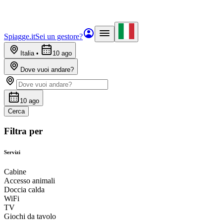
Spiagge.it
Sei un gestore?
Italia
•
10 ago
Dove vuoi andare?
10 ago
Cerca
Filtra per
Servizi
Cabine
Accesso animali
Doccia calda
WiFi
TV
Giochi da tavolo