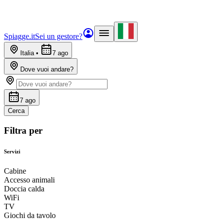
Spiagge.it
Sei un gestore?
Italia
•
7 ago
Dove vuoi andare?
7 ago
Cerca
Filtra per
Servizi
Cabine
Accesso animali
Doccia calda
WiFi
TV
Giochi da tavolo