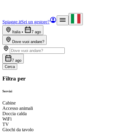
Spiagge.it
Sei un gestore?
Italia
•
7 ago
Dove vuoi andare?
7 ago
Cerca
Filtra per
Servizi
Cabine
Accesso animali
Doccia calda
WiFi
TV
Giochi da tavolo