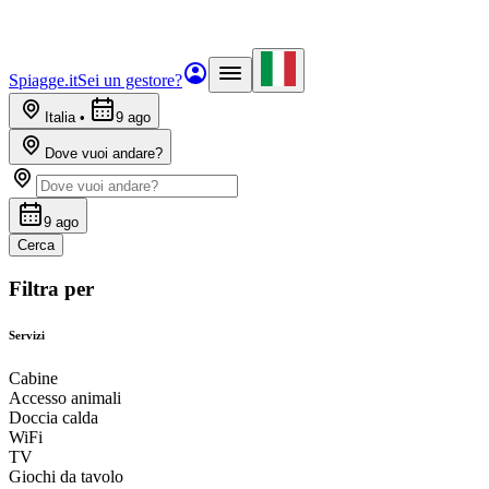
Spiagge.it
Sei un gestore?
Italia
•
9 ago
Dove vuoi andare?
9 ago
Cerca
Filtra per
Servizi
Cabine
Accesso animali
Doccia calda
WiFi
TV
Giochi da tavolo