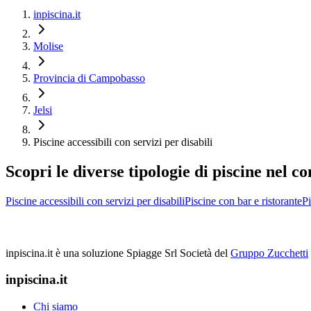
inpiscina.it
Molise
Provincia di Campobasso
Jelsi
Piscine accessibili con servizi per disabili
Scopri le diverse tipologie di piscine nel c
Piscine accessibili con servizi per disabili
Piscine con bar e ristorante
P
inpiscina.it è una soluzione Spiagge Srl
Società del
Gruppo Zucchetti
inpiscina.it
Chi siamo