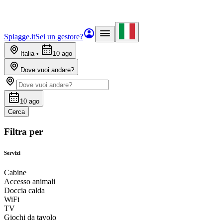
Spiagge.it
Sei un gestore?
Italia
•
10 ago
Dove vuoi andare?
10 ago
Cerca
Filtra per
Servizi
Cabine
Accesso animali
Doccia calda
WiFi
TV
Giochi da tavolo