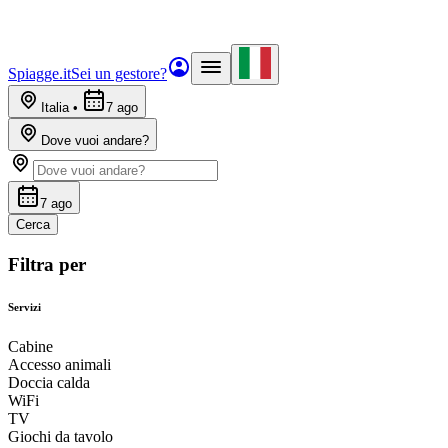
Spiagge.it
Sei un gestore?
Italia
•
7 ago
Dove vuoi andare?
7 ago
Cerca
Filtra per
Servizi
Cabine
Accesso animali
Doccia calda
WiFi
TV
Giochi da tavolo