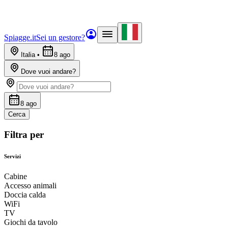
Spiagge.it
Sei un gestore?
Italia
•
8 ago
Dove vuoi andare?
8 ago
Cerca
Filtra per
Servizi
Cabine
Accesso animali
Doccia calda
WiFi
TV
Giochi da tavolo