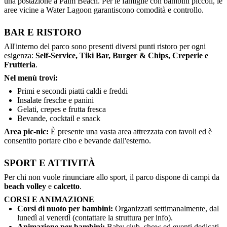
una postazione a Palm Beach. Per le famiglie con bambini piccoli, le
aree vicine a Water Lagoon garantiscono comodità e controllo.
BAR E RISTORO
All'interno del parco sono presenti diversi punti ristoro per ogni
esigenza:
Self-Service, Tiki Bar, Burger & Chips, Creperie e
Frutteria
.
Nel menù trovi:
Primi e secondi piatti caldi e freddi
Insalate fresche e panini
Gelati, crepes e frutta fresca
Bevande, cocktail e snack
Area pic-nic:
È presente una vasta area attrezzata con tavoli ed è
consentito portare cibo e bevande dall'esterno.
SPORT E ATTIVITÀ
Per chi non vuole rinunciare allo sport, il parco dispone di campi da
beach volley
e
calcetto
.
CORSI E ANIMAZIONE
Corsi di nuoto per bambini:
Organizzati settimanalmente, dal
lunedì al venerdì (contattare la struttura per info).
Animazione per bambini:
Baby club, show ed eventi dedicati