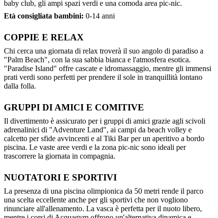
baby club, gli ampi spazi verdi e una comoda area pic-nic.
Età consigliata bambini:
0-14 anni
COPPIE E RELAX
Chi cerca una giornata di relax troverà il suo angolo di paradiso a
"Palm Beach", con la sua sabbia bianca e l'atmosfera esotica.
"Paradise Island" offre cascate e idromassaggio, mentre gli immensi
prati verdi sono perfetti per prendere il sole in tranquillità lontano
dalla folla.
GRUPPI DI AMICI E COMITIVE
Il divertimento è assicurato per i gruppi di amici grazie agli scivoli
adrenalinici di "Adventure Land", ai campi da beach volley e
calcetto per sfide avvincenti e al Tiki Bar per un aperitivo a bordo
piscina. Le vaste aree verdi e la zona pic-nic sono ideali per
trascorrere la giornata in compagnia.
NUOTATORI E SPORTIVI
La presenza di una piscina olimpionica da 50 metri rende il parco
una scelta eccellente anche per gli sportivi che non vogliono
rinunciare all'allenamento. La vasca è perfetta per il nuoto libero,
mentre i corsi di Acquagym offrono un'alternativa dinamica e