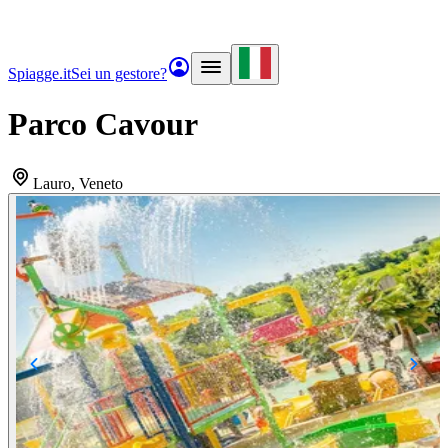
Spiagge.it
Sei un gestore?
Parco Cavour
Lauro
, Veneto