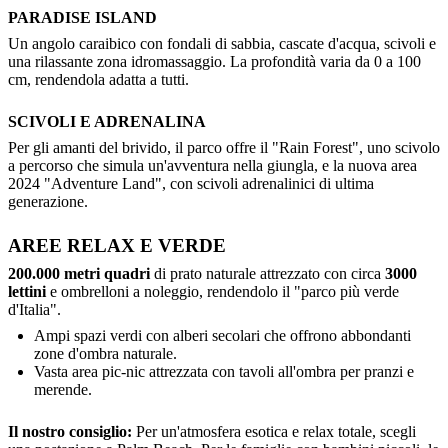
PARADISE ISLAND
Un angolo caraibico con fondali di sabbia, cascate d'acqua, scivoli e
una rilassante zona idromassaggio. La profondità varia da 0 a 100
cm, rendendola adatta a tutti.
SCIVOLI E ADRENALINA
Per gli amanti del brivido, il parco offre il "Rain Forest", uno scivolo
a percorso che simula un'avventura nella giungla, e la nuova area
2024 "Adventure Land", con scivoli adrenalinici di ultima
generazione.
AREE RELAX E VERDE
200.000 metri quadri
di prato naturale attrezzato con circa
3000
lettini
e ombrelloni a noleggio, rendendolo il "parco più verde
d'Italia".
Ampi spazi verdi con alberi secolari che offrono abbondanti
zone d'ombra naturale.
Vasta area pic-nic attrezzata con tavoli all'ombra per pranzi e
merende.
Il nostro consiglio:
Per un'atmosfera esotica e relax totale, scegli