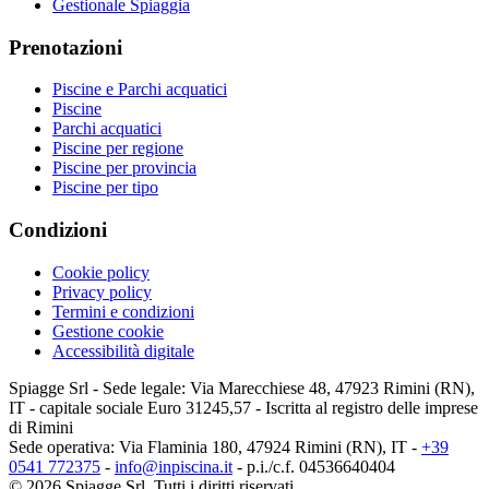
Gestionale Spiaggia
Prenotazioni
Piscine e Parchi acquatici
Piscine
Parchi acquatici
Piscine per regione
Piscine per provincia
Piscine per tipo
Condizioni
Cookie policy
Privacy policy
Termini e condizioni
Gestione cookie
Accessibilità digitale
Spiagge Srl - Sede legale: Via Marecchiese 48, 47923 Rimini (RN),
IT - capitale sociale Euro 31245,57 - Iscritta al registro delle imprese
di Rimini
Sede operativa: Via Flaminia 180, 47924 Rimini (RN), IT
-
+39
0541 772375
-
info@inpiscina.it
-
p.i./c.f. 04536640404
©
2026
Spiagge Srl. Tutti i diritti riservati.