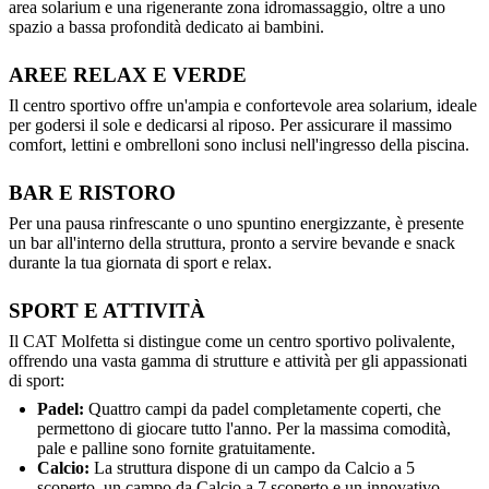
area solarium e una rigenerante zona idromassaggio, oltre a uno
spazio a bassa profondità dedicato ai bambini.
AREE RELAX E VERDE
Il centro sportivo offre un'ampia e confortevole area solarium, ideale
per godersi il sole e dedicarsi al riposo. Per assicurare il massimo
comfort, lettini e ombrelloni sono inclusi nell'ingresso della piscina.
BAR E RISTORO
Per una pausa rinfrescante o uno spuntino energizzante, è presente
un bar all'interno della struttura, pronto a servire bevande e snack
durante la tua giornata di sport e relax.
SPORT E ATTIVITÀ
Il CAT Molfetta si distingue come un centro sportivo polivalente,
offrendo una vasta gamma di strutture e attività per gli appassionati
di sport:
Padel:
Quattro campi da padel completamente coperti, che
permettono di giocare tutto l'anno. Per la massima comodità,
pale e palline sono fornite gratuitamente.
Calcio:
La struttura dispone di un campo da Calcio a 5
scoperto, un campo da Calcio a 7 scoperto e un innovativo