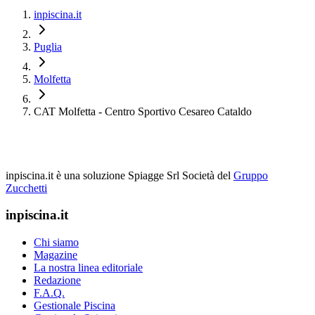
inpiscina.it
Puglia
Molfetta
CAT Molfetta - Centro Sportivo Cesareo Cataldo
inpiscina.it è una soluzione Spiagge Srl
Società del
Gruppo
Zucchetti
inpiscina.it
Chi siamo
Magazine
La nostra linea editoriale
Redazione
F.A.Q.
Gestionale Piscina