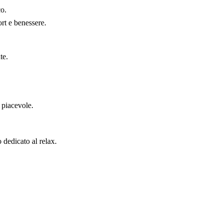
co.
ort e benessere.
te.
 piacevole.
 dedicato al relax.