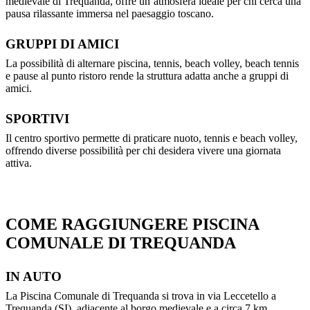
medievale di Trequanda, offre un’atmosfera ideale per chi cerca una
pausa rilassante immersa nel paesaggio toscano.
GRUPPI DI AMICI
La possibilità di alternare piscina, tennis, beach volley, beach tennis
e pause al punto ristoro rende la struttura adatta anche a gruppi di
amici.
SPORTIVI
Il centro sportivo permette di praticare nuoto, tennis e beach volley,
offrendo diverse possibilità per chi desidera vivere una giornata
attiva.
COME RAGGIUNGERE PISCINA
COMUNALE DI TREQUANDA
IN AUTO
La Piscina Comunale di Trequanda si trova in via Leccetello a
Trequanda (SI), adiacente al borgo medievale e a circa 7 km