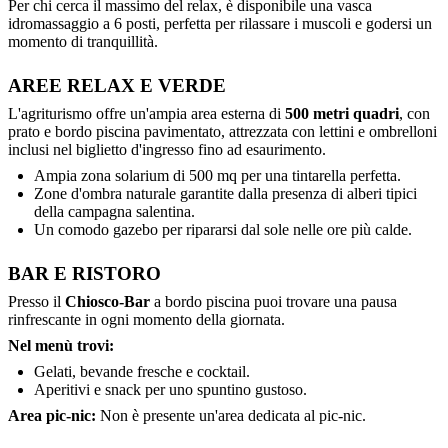
Per chi cerca il massimo del relax, è disponibile una vasca
idromassaggio a 6 posti, perfetta per rilassare i muscoli e godersi un
momento di tranquillità.
AREE RELAX E VERDE
L'agriturismo offre un'ampia area esterna di
500 metri quadri
, con
prato e bordo piscina pavimentato, attrezzata con lettini e ombrelloni
inclusi nel biglietto d'ingresso fino ad esaurimento.
Ampia zona solarium di 500 mq per una tintarella perfetta.
Zone d'ombra naturale garantite dalla presenza di alberi tipici
della campagna salentina.
Un comodo gazebo per ripararsi dal sole nelle ore più calde.
BAR E RISTORO
Presso il
Chiosco-Bar
a bordo piscina puoi trovare una pausa
rinfrescante in ogni momento della giornata.
Nel menù trovi:
Gelati, bevande fresche e cocktail.
Aperitivi e snack per uno spuntino gustoso.
Area pic-nic:
Non è presente un'area dedicata al pic-nic.