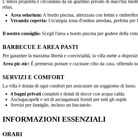
L'intera proprietà è circondata da un giardino privato di macchia medite
relax.
Area solarium:
A bordo piscina, attrezzata con lettini e ombrelloni
Veranda coperta:
Un'ampia zona d'ombra arredata, perfetta per le
Il nostro consiglio:
Scegli l'area a bordo piscina per godere della vist
BARBECUE E AREA PASTI
Per garantire la massima libertà e convivialità, la villa mette a dispos
Area pic-nic:
È permesso portare e cucinare cibo da casa, offrendo to
SERVIZI E COMFORT
La villa è dotata di ogni comfort per assicurare un soggiorno di lusso.
4 bagni privati
completi e dotati di docce con acqua calda.
Asciugacapelli e set di asciugamani forniti per tutti gli ospiti.
Servizi per famiglie, incluso un fasciatoio.
INFORMAZIONI ESSENZIALI
ORARI