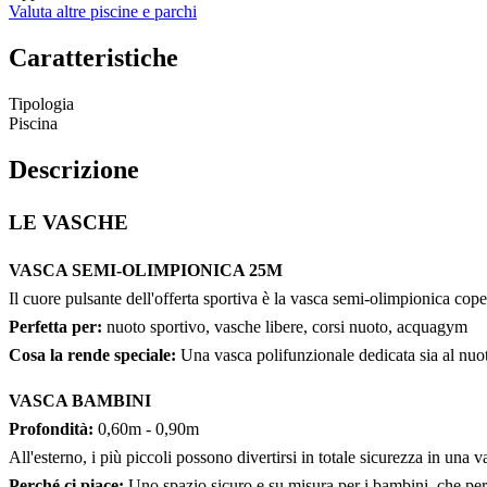
Valuta altre piscine e parchi
Caratteristiche
Tipologia
Piscina
Descrizione
LE VASCHE
VASCA SEMI-OLIMPIONICA 25M
Il cuore pulsante dell'offerta sportiva è la vasca semi-olimpionica coper
Perfetta per:
nuoto sportivo, vasche libere, corsi nuoto, acquagym
Cosa la rende speciale:
Una vasca polifunzionale dedicata sia al nuoto
VASCA BAMBINI
Profondità:
0,60m - 0,90m
All'esterno, i più piccoli possono divertirsi in totale sicurezza in una 
Perché ci piace:
Uno spazio sicuro e su misura per i bambini, che perm