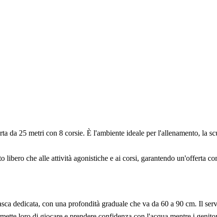
ta da 25 metri con 8 corsie. È l'ambiente ideale per l'allenamento, la scu
 libero che alle attività agonistiche e ai corsi, garantendo un'offerta co
vasca dedicata, con una profondità graduale che va da 60 a 90 cm. Il serviz
ette loro di giocare e prendere confidenza con l'acqua mentre i genitori