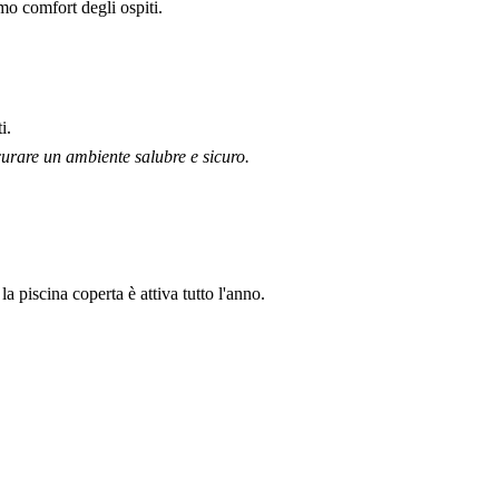
mo comfort degli ospiti.
i.
curare un ambiente salubre e sicuro.
 piscina coperta è attiva tutto l'anno.