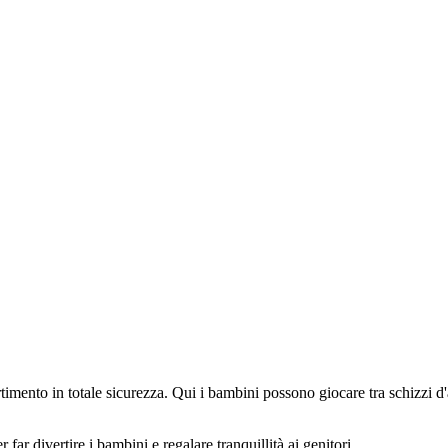
rtimento in totale sicurezza. Qui i bambini possono giocare tra schizzi d'
 far divertire i bambini e regalare tranquillità ai genitori.