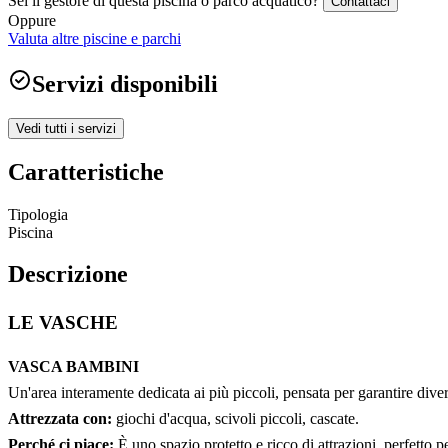
Sei il gestore di questa piscina o parco acquatico?
Contattaci
Oppure
Valuta altre piscine e parchi
Servizi disponibili
Vedi tutti i servizi
Caratteristiche
Tipologia
Piscina
Descrizione
LE VASCHE
VASCA BAMBINI
Un'area interamente dedicata ai più piccoli, pensata per garantire dive
Attrezzata con:
giochi d'acqua, scivoli piccoli, cascate.
Perché ci piace:
È uno spazio protetto e ricco di attrazioni, perfetto per