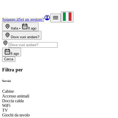
Spiagge.it
Sei un gestore?
Italia
•
8 ago
Dove vuoi andare?
8 ago
Cerca
Filtra per
Servizi
Cabine
Accesso animali
Doccia calda
WiFi
TV
Giochi da tavolo