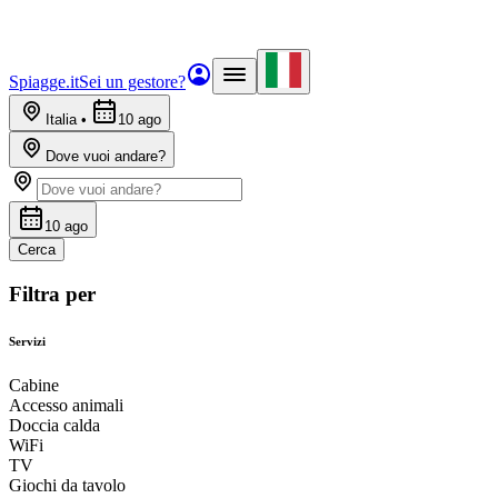
Spiagge.it
Sei un gestore?
Italia
•
10 ago
Dove vuoi andare?
10 ago
Cerca
Filtra per
Servizi
Cabine
Accesso animali
Doccia calda
WiFi
TV
Giochi da tavolo