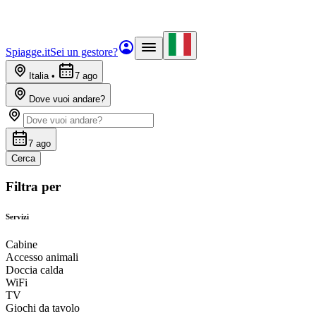
Spiagge.it
Sei un gestore?
Italia
•
7 ago
Dove vuoi andare?
7 ago
Cerca
Filtra per
Servizi
Cabine
Accesso animali
Doccia calda
WiFi
TV
Giochi da tavolo