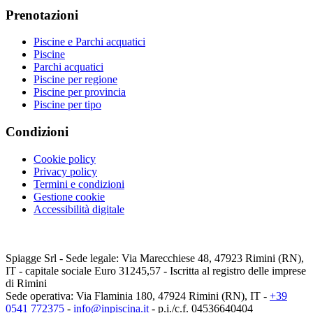
Prenotazioni
Piscine e Parchi acquatici
Piscine
Parchi acquatici
Piscine per regione
Piscine per provincia
Piscine per tipo
Condizioni
Cookie policy
Privacy policy
Termini e condizioni
Gestione cookie
Accessibilità digitale
Spiagge Srl - Sede legale: Via Marecchiese 48, 47923 Rimini (RN),
IT - capitale sociale Euro 31245,57 - Iscritta al registro delle imprese
di Rimini
Sede operativa: Via Flaminia 180, 47924 Rimini (RN), IT
-
+39
0541 772375
-
info@inpiscina.it
-
p.i./c.f. 04536640404