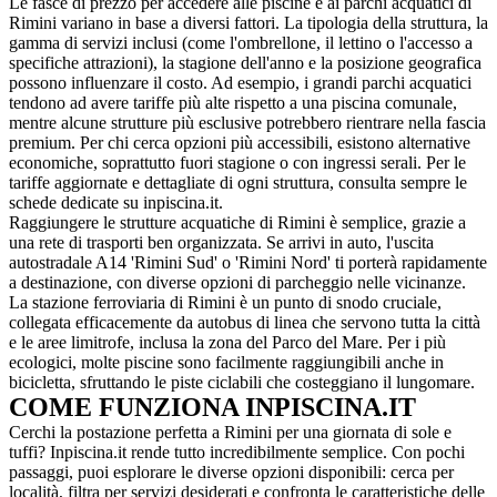
Le fasce di prezzo per accedere alle piscine e ai parchi acquatici di
Rimini variano in base a diversi fattori. La tipologia della struttura, la
gamma di servizi inclusi (come l'ombrellone, il lettino o l'accesso a
specifiche attrazioni), la stagione dell'anno e la posizione geografica
possono influenzare il costo. Ad esempio, i grandi parchi acquatici
tendono ad avere tariffe più alte rispetto a una piscina comunale,
mentre alcune strutture più esclusive potrebbero rientrare nella fascia
premium. Per chi cerca opzioni più accessibili, esistono alternative
economiche, soprattutto fuori stagione o con ingressi serali. Per le
tariffe aggiornate e dettagliate di ogni struttura, consulta sempre le
schede dedicate su inpiscina.it.
Raggiungere le strutture acquatiche di Rimini è semplice, grazie a
una rete di trasporti ben organizzata. Se arrivi in auto, l'uscita
autostradale A14 'Rimini Sud' o 'Rimini Nord' ti porterà rapidamente
a destinazione, con diverse opzioni di parcheggio nelle vicinanze.
La stazione ferroviaria di Rimini è un punto di snodo cruciale,
collegata efficacemente da autobus di linea che servono tutta la città
e le aree limitrofe, inclusa la zona del Parco del Mare. Per i più
ecologici, molte piscine sono facilmente raggiungibili anche in
bicicletta, sfruttando le piste ciclabili che costeggiano il lungomare.
COME FUNZIONA INPISCINA.IT
Cerchi la postazione perfetta a Rimini per una giornata di sole e
tuffi? Inpiscina.it rende tutto incredibilmente semplice. Con pochi
passaggi, puoi esplorare le diverse opzioni disponibili: cerca per
località, filtra per servizi desiderati e confronta le caratteristiche delle