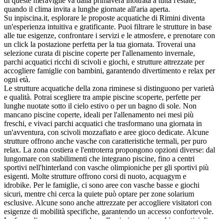
di queste meraviglie va dalla primavera inoltrata a tutta l'estate,
quando il clima invita a lunghe giornate all'aria aperta.
Su inpiscina.it, esplorare le proposte acquatiche di Rimini diventa
un'esperienza intuitiva e gratificante. Puoi filtrare le strutture in base
alle tue esigenze, confrontare i servizi e le atmosfere, e prenotare con
un click la postazione perfetta per la tua giornata. Troverai una
selezione curata di piscine coperte per l'allenamento invernale,
parchi acquatici ricchi di scivoli e giochi, e strutture attrezzate per
accogliere famiglie con bambini, garantendo divertimento e relax per
ogni età.
Le strutture acquatiche della zona riminese si distinguono per varietà
e qualità. Potrai scegliere tra ampie piscine scoperte, perfette per
lunghe nuotate sotto il cielo estivo o per un bagno di sole. Non
mancano piscine coperte, ideali per l'allenamento nei mesi più
freschi, e vivaci parchi acquatici che trasformano una giornata in
un'avventura, con scivoli mozzafiato e aree gioco dedicate. Alcune
strutture offrono anche vasche con caratteristiche termali, per puro
relax. La zona costiera e l'entroterra propongono opzioni diverse: dal
lungomare con stabilimenti che integrano piscine, fino a centri
sportivi nell'hinterland con vasche olimpioniche per gli sportivi più
esigenti. Molte strutture offrono corsi di nuoto, acquagym e
idrobike. Per le famiglie, ci sono aree con vasche basse e giochi
sicuri, mentre chi cerca la quiete può optare per zone solarium
esclusive. Alcune sono anche attrezzate per accogliere visitatori con
esigenze di mobilità specifiche, garantendo un accesso confortevole.