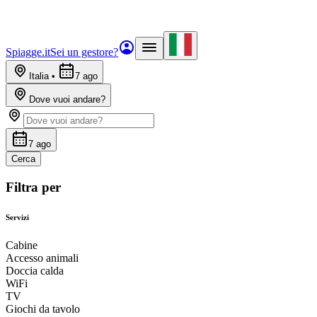
Spiagge.it
Sei un gestore?
Italia
•
7 ago
Dove vuoi andare?
7 ago
Cerca
Filtra per
Servizi
Cabine
Accesso animali
Doccia calda
WiFi
TV
Giochi da tavolo