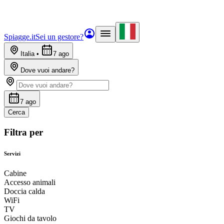
Spiagge.it
Sei un gestore?
Italia
•
7 ago
Dove vuoi andare?
7 ago
Cerca
Filtra per
Servizi
Cabine
Accesso animali
Doccia calda
WiFi
TV
Giochi da tavolo