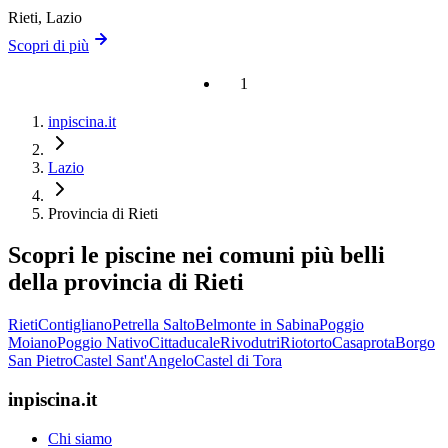
Rieti
, Lazio
Scopri di più
1
inpiscina.it
Lazio
Provincia di Rieti
Scopri le piscine nei comuni più belli
della provincia di Rieti
Rieti
Contigliano
Petrella Salto
Belmonte in Sabina
Poggio
Moiano
Poggio Nativo
Cittaducale
Rivodutri
Riotorto
Casaprota
Borgo
San Pietro
Castel Sant'Angelo
Castel di Tora
inpiscina.it
Chi siamo