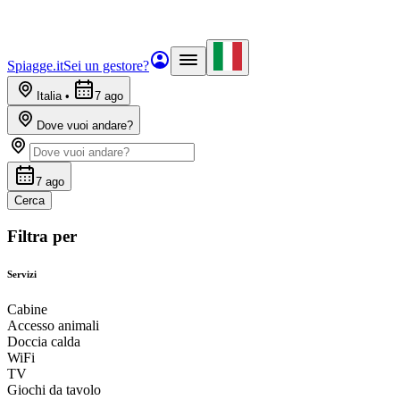
Spiagge.it
Sei un gestore?
Italia
•
7 ago
Dove vuoi andare?
7 ago
Cerca
Filtra per
Servizi
Cabine
Accesso animali
Doccia calda
WiFi
TV
Giochi da tavolo