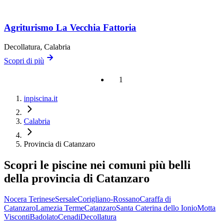
Agriturismo La Vecchia Fattoria
Decollatura
, Calabria
Scopri di più
1
inpiscina.it
Calabria
Provincia di Catanzaro
Scopri le piscine nei comuni più belli
della provincia di Catanzaro
Nocera Terinese
Sersale
Corigliano-Rossano
Caraffa di
Catanzaro
Lamezia Terme
Catanzaro
Santa Caterina dello Ionio
Motta
Visconti
Badolato
Cenadi
Decollatura