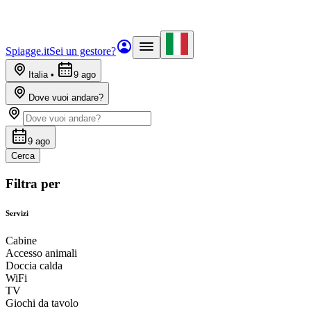
Spiagge.it
Sei un gestore?
Italia
•
9 ago
Dove vuoi andare?
9 ago
Cerca
Filtra per
Servizi
Cabine
Accesso animali
Doccia calda
WiFi
TV
Giochi da tavolo