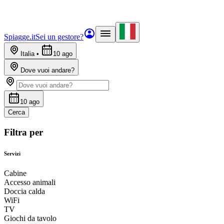
Spiagge.it
Sei un gestore?
Italia
•
10 ago
Dove vuoi andare?
10 ago
Cerca
Filtra per
Servizi
Cabine
Accesso animali
Doccia calda
WiFi
TV
Giochi da tavolo