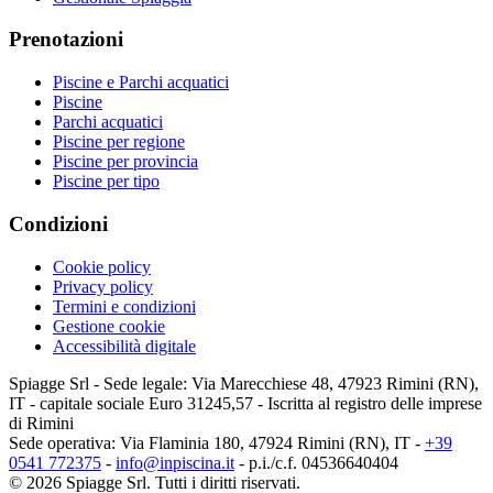
Prenotazioni
Piscine e Parchi acquatici
Piscine
Parchi acquatici
Piscine per regione
Piscine per provincia
Piscine per tipo
Condizioni
Cookie policy
Privacy policy
Termini e condizioni
Gestione cookie
Accessibilità digitale
Spiagge Srl - Sede legale: Via Marecchiese 48, 47923 Rimini (RN),
IT - capitale sociale Euro 31245,57 - Iscritta al registro delle imprese
di Rimini
Sede operativa: Via Flaminia 180, 47924 Rimini (RN), IT
-
+39
0541 772375
-
info@inpiscina.it
-
p.i./c.f. 04536640404
©
2026
Spiagge Srl. Tutti i diritti riservati.