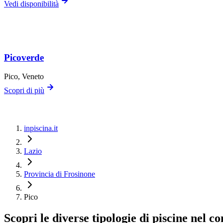
Vedi disponibilità
Picoverde
Pico
, Veneto
Scopri di più
inpiscina.it
Lazio
Provincia di Frosinone
Pico
Scopri le diverse tipologie di piscine nel c