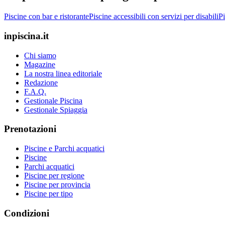
Piscine con bar e ristorante
Piscine accessibili con servizi per disabili
Pi
inpiscina.it
Chi siamo
Magazine
La nostra linea editoriale
Redazione
F.A.Q.
Gestionale Piscina
Gestionale Spiaggia
Prenotazioni
Piscine e Parchi acquatici
Piscine
Parchi acquatici
Piscine per regione
Piscine per provincia
Piscine per tipo
Condizioni