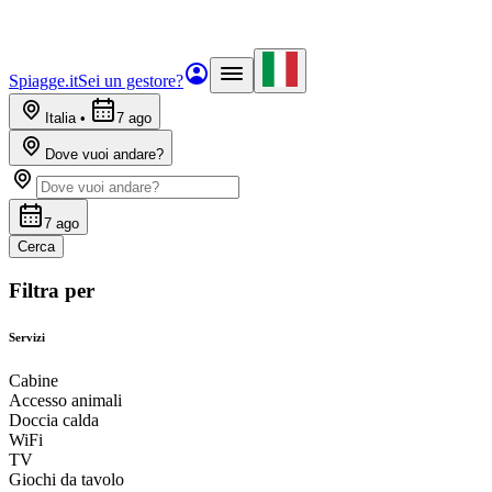
Spiagge.it
Sei un gestore?
Italia
•
7 ago
Dove vuoi andare?
7 ago
Cerca
Filtra per
Servizi
Cabine
Accesso animali
Doccia calda
WiFi
TV
Giochi da tavolo