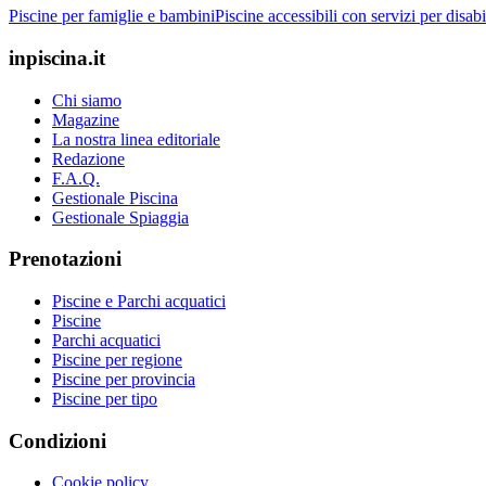
Piscine per famiglie e bambini
Piscine accessibili con servizi per disabi
inpiscina.it
Chi siamo
Magazine
La nostra linea editoriale
Redazione
F.A.Q.
Gestionale Piscina
Gestionale Spiaggia
Prenotazioni
Piscine e Parchi acquatici
Piscine
Parchi acquatici
Piscine per regione
Piscine per provincia
Piscine per tipo
Condizioni
Cookie policy