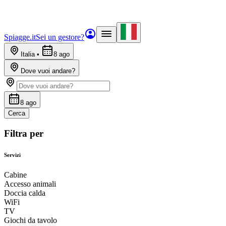
Spiagge.it
Sei un gestore?
Italia
•
8 ago
Dove vuoi andare?
8 ago
Cerca
Filtra per
Servizi
Cabine
Accesso animali
Doccia calda
WiFi
TV
Giochi da tavolo