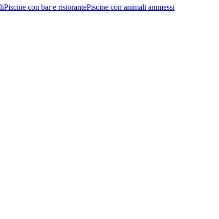
li
Piscine con bar e ristorante
Piscine con animali ammessi