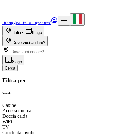
Spiagge.it
Sei un gestore?
Italia
•
8 ago
Dove vuoi andare?
8 ago
Cerca
Filtra per
Servizi
Cabine
Accesso animali
Doccia calda
WiFi
TV
Giochi da tavolo