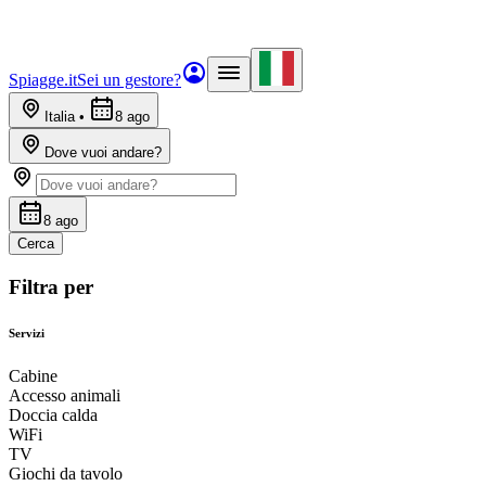
Spiagge.it
Sei un gestore?
Italia
•
8 ago
Dove vuoi andare?
8 ago
Cerca
Filtra per
Servizi
Cabine
Accesso animali
Doccia calda
WiFi
TV
Giochi da tavolo