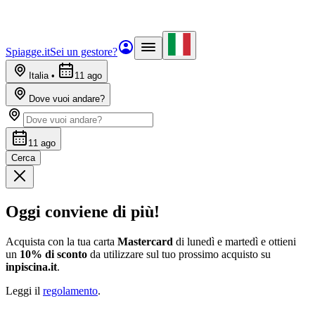
Spiagge.it
Sei un gestore?
Italia
•
11 ago
Dove vuoi andare?
11 ago
Cerca
Oggi conviene di più!
Acquista con la tua carta
Mastercard
di lunedì e martedì e ottieni
un
10% di sconto
da utilizzare sul tuo prossimo acquisto su
inpiscina.it
.
Leggi il
regolamento
.