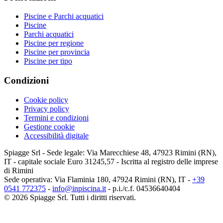
Piscine e Parchi acquatici
Piscine
Parchi acquatici
Piscine per regione
Piscine per provincia
Piscine per tipo
Condizioni
Cookie policy
Privacy policy
Termini e condizioni
Gestione cookie
Accessibilità digitale
Spiagge Srl - Sede legale: Via Marecchiese 48, 47923 Rimini (RN),
IT - capitale sociale Euro 31245,57 - Iscritta al registro delle imprese
di Rimini
Sede operativa: Via Flaminia 180, 47924 Rimini (RN), IT
-
+39
0541 772375
-
info@inpiscina.it
-
p.i./c.f. 04536640404
©
2026
Spiagge Srl. Tutti i diritti riservati.