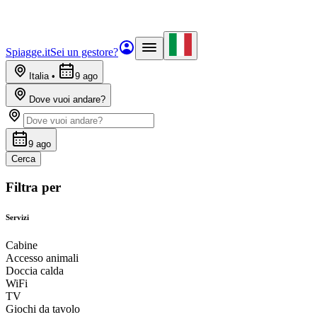
Spiagge.it
Sei un gestore?
Italia
•
9 ago
Dove vuoi andare?
9 ago
Cerca
Filtra per
Servizi
Cabine
Accesso animali
Doccia calda
WiFi
TV
Giochi da tavolo