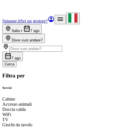
Spiagge.it
Sei un gestore?
Italia
•
7 ago
Dove vuoi andare?
7 ago
Cerca
Filtra per
Servizi
Cabine
Accesso animali
Doccia calda
WiFi
TV
Giochi da tavolo