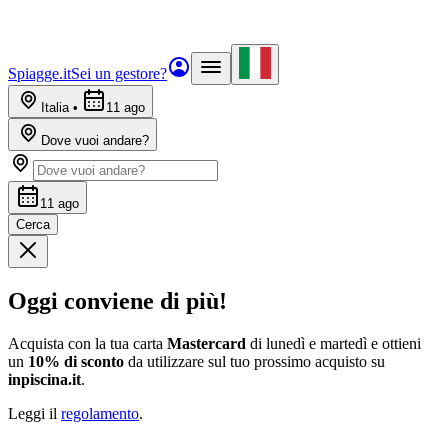
Spiagge.it
Sei un gestore?
Italia
•
11 ago
Dove vuoi andare?
11 ago
Cerca
Oggi conviene di più!
Acquista con la tua carta
Mastercard
di lunedì e martedì e ottieni
un
10% di sconto
da utilizzare sul tuo prossimo acquisto su
inpiscina.it
.
Leggi il
regolamento
.