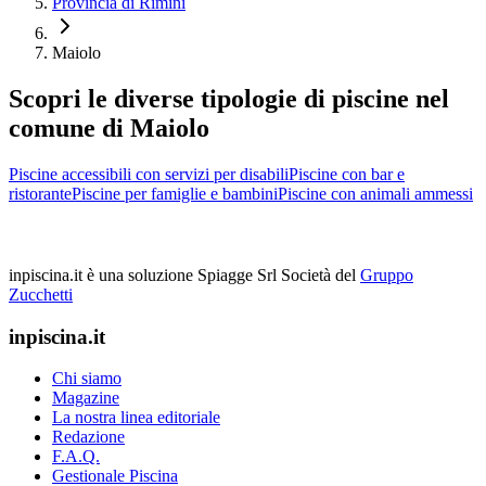
Provincia di Rimini
Maiolo
Scopri le diverse tipologie di piscine nel
comune di Maiolo
Piscine accessibili con servizi per disabili
Piscine con bar e
ristorante
Piscine per famiglie e bambini
Piscine con animali ammessi
inpiscina.it è una soluzione Spiagge Srl
Società del
Gruppo
Zucchetti
inpiscina.it
Chi siamo
Magazine
La nostra linea editoriale
Redazione
F.A.Q.
Gestionale Piscina