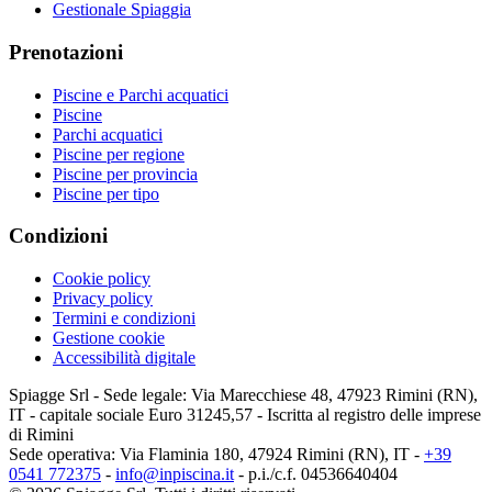
Gestionale Spiaggia
Prenotazioni
Piscine e Parchi acquatici
Piscine
Parchi acquatici
Piscine per regione
Piscine per provincia
Piscine per tipo
Condizioni
Cookie policy
Privacy policy
Termini e condizioni
Gestione cookie
Accessibilità digitale
Spiagge Srl - Sede legale: Via Marecchiese 48, 47923 Rimini (RN),
IT - capitale sociale Euro 31245,57 - Iscritta al registro delle imprese
di Rimini
Sede operativa: Via Flaminia 180, 47924 Rimini (RN), IT
-
+39
0541 772375
-
info@inpiscina.it
-
p.i./c.f. 04536640404