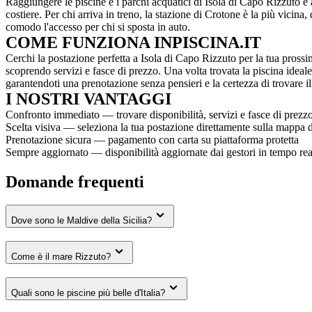
Raggiungere le piscine e i parchi acquatici di Isola di Capo Rizzuto è 
costiere. Per chi arriva in treno, la stazione di Crotone è la più vicina
comodo l'accesso per chi si sposta in auto.
COME FUNZIONA INPISCINA.IT
Cerchi la postazione perfetta a Isola di Capo Rizzuto per la tua prossim
scoprendo servizi e fasce di prezzo. Una volta trovata la piscina ideale,
garantendoti una prenotazione senza pensieri e la certezza di trovare il
I NOSTRI VANTAGGI
Confronto immediato — trovare disponibilità, servizi e fasce di prezzo 
Scelta visiva — seleziona la tua postazione direttamente sulla mappa de
Prenotazione sicura — pagamento con carta su piattaforma protetta
Sempre aggiornato — disponibilità aggiornate dai gestori in tempo rea
Domande frequenti
Dove sono le Maldive della Sicilia?
Come è il mare Rizzuto?
Quali sono le piscine più belle d'Italia?