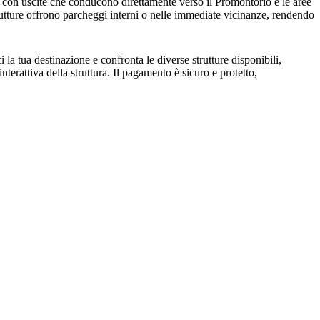
a, con uscite che conducono direttamente verso il Promontorio e le aree
 strutture offrono parcheggi interni o nelle immediate vicinanze, rendendo
 la tua destinazione e confronta le diverse strutture disponibili,
terattiva della struttura. Il pagamento è sicuro e protetto,