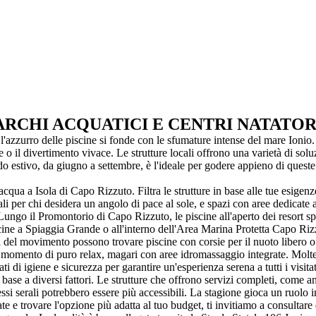
PARCHI ACQUATICI E CENTRI NATATOR
 l'azzurro delle piscine si fonde con le sfumature intense del mare Ionio
 o il divertimento vivace. Le strutture locali offrono una varietà di soluzi
iodo estivo, da giugno a settembre, è l'ideale per godere appieno di quest
acqua a Isola di Capo Rizzuto. Filtra le strutture in base alle tue esigenz
li per chi desidera un angolo di pace al sole, e spazi con aree dedicate ai
 Lungo il Promontorio di Capo Rizzuto, le piscine all'aperto dei resort 
vicine a Spiaggia Grande o all'interno dell'Area Marina Protetta Capo Ri
ti del movimento possono trovare piscine con corsie per il nuoto libero 
omento di puro relax, magari con aree idromassaggio integrate. Molte st
 di igiene e sicurezza per garantire un'esperienza serena a tutti i visitat
n base a diversi fattori. Le strutture che offrono servizi completi, come
i serali potrebbero essere più accessibili. La stagione gioca un ruolo imp
e e trovare l'opzione più adatta al tuo budget, ti invitiamo a consultare d