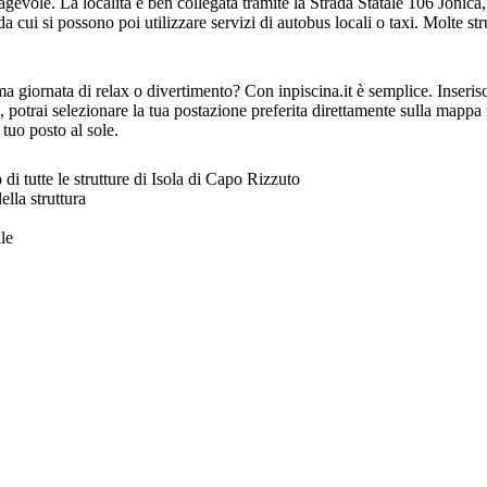
agevole. La località è ben collegata tramite la Strada Statale 106 Jonic
, da cui si possono poi utilizzare servizi di autobus locali o taxi. Molte
a giornata di relax o divertimento? Con inpiscina.it è semplice. Inserisci
 potrai selezionare la tua postazione preferita direttamente sulla mappa in
 tuo posto al sole.
di tutte le strutture di Isola di Capo Rizzuto
lla struttura
le