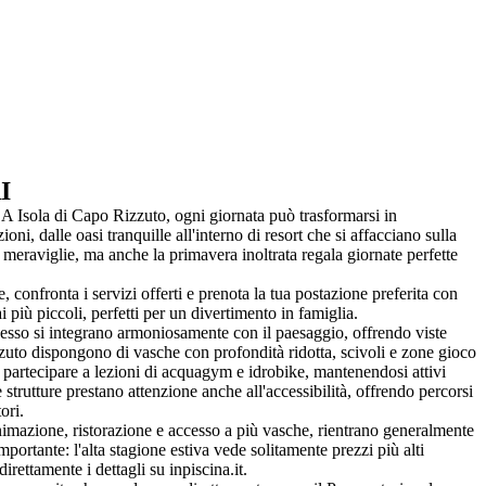
I
. A Isola di Capo Rizzuto, ogni giornata può trasformarsi in
oni, dalle oasi tranquille all'interno di resort che si affacciano sulla
e meraviglie, ma anche la primavera inoltrata regala giornate perfette
e, confronta i servizi offerti e prenota la tua postazione preferita con
 più piccoli, perfetti per un divertimento in famiglia.
spesso si integrano armoniosamente con il paesaggio, offrendo viste
zzuto dispongono di vasche con profondità ridotta, scivoli e zone gioco
o partecipare a lezioni di acquagym e idrobike, mantenendosi attivi
rutture prestano attenzione anche all'accessibilità, offrendo percorsi
ori.
 animazione, ristorazione e accesso a più vasche, rientrano generalmente
ortante: l'alta stagione estiva vede solitamente prezzi più alti
irettamente i dettagli su inpiscina.it.