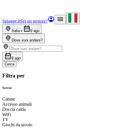
Spiagge.it
Sei un gestore?
Italia
•
9 ago
Dove vuoi andare?
9 ago
Cerca
Filtra per
Servizi
Cabine
Accesso animali
Doccia calda
WiFi
TV
Giochi da tavolo