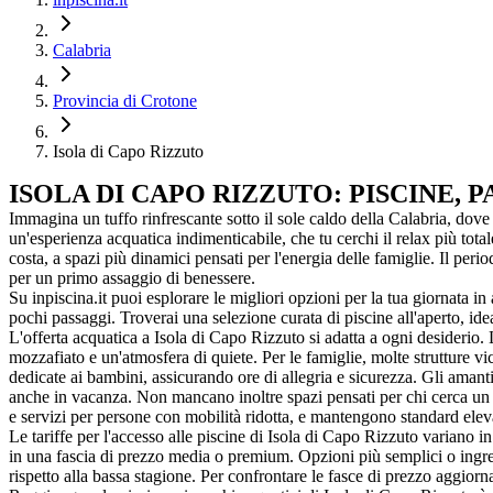
Calabria
Provincia di Crotone
Isola di Capo Rizzuto
ISOLA DI CAPO RIZZUTO: PISCINE, 
Immagina un tuffo rinfrescante sotto il sole caldo della Calabria, dove
un'esperienza acquatica indimenticabile, che tu cerchi il relax più totale
costa, a spazi più dinamici pensati per l'energia delle famiglie. Il per
per un primo assaggio di benessere.
Su inpiscina.it puoi esplorare le migliori opzioni per la tua giornata in 
pochi passaggi. Troverai una selezione curata di piscine all'aperto, idea
L'offerta acquatica a Isola di Capo Rizzuto si adatta a ogni desiderio.
mozzafiato e un'atmosfera di quiete. Per le famiglie, molte strutture 
dedicate ai bambini, assicurando ore di allegria e sicurezza. Gli aman
anche in vacanza. Non mancano inoltre spazi pensati per chi cerca un m
e servizi per persone con mobilità ridotta, e mantengono standard elevati
Le tariffe per l'accesso alle piscine di Isola di Capo Rizzuto variano i
in una fascia di prezzo media o premium. Opzioni più semplici o ingress
rispetto alla bassa stagione. Per confrontare le fasce di prezzo aggiornat