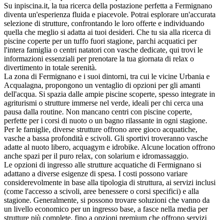
Su inpiscina.it, la tua ricerca della postazione perfetta a Fermignano
diventa un'esperienza fluida e piacevole. Potrai esplorare un'accurata
selezione di strutture, confrontando le loro offerte e individuando
quella che meglio si adatta ai tuoi desideri. Che tu sia alla ricerca di
piscine coperte per un tuffo fuori stagione, parchi acquatici per
l'intera famiglia o centri natatori con vasche dedicate, qui trovi le
informazioni essenziali per prenotare la tua giornata di relax o
divertimento in totale serenità.
La zona di Fermignano e i suoi dintorni, tra cui le vicine Urbania e
Acqualagna, propongono un ventaglio di opzioni per gli amanti
dell'acqua. Si spazia dalle ampie piscine scoperte, spesso integrate in
agriturismi o strutture immerse nel verde, ideali per chi cerca una
pausa dalla routine. Non mancano centri con piscine coperte,
perfette per i corsi di nuoto o un bagno rilassante in ogni stagione.
Per le famiglie, diverse strutture offrono aree gioco acquatiche,
vasche a bassa profondità e scivoli. Gli sportivi troveranno vasche
adatte al nuoto libero, acquagym e idrobike. Alcune location offrono
anche spazi per il puro relax, con solarium e idromassaggio.
Le opzioni di ingresso alle strutture acquatiche di Fermignano si
adattano a diverse esigenze di spesa. I costi possono variare
considerevolmente in base alla tipologia di struttura, ai servizi inclusi
(come l'accesso a scivoli, aree benessere o corsi specifici) e alla
stagione. Generalmente, si possono trovare soluzioni che vanno da
un livello economico per un ingresso base, a fasce nella media per
strutture più complete, fino a opzioni premium che offrono servizi