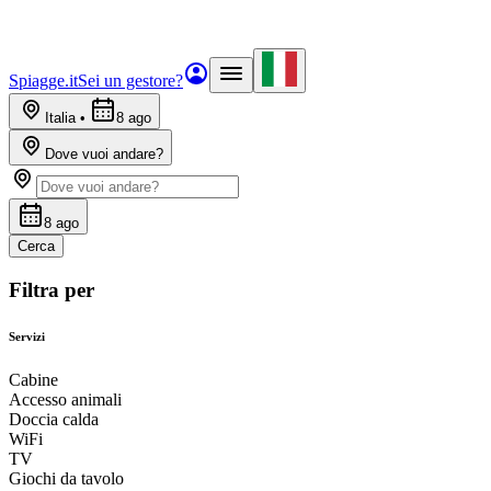
Spiagge.it
Sei un gestore?
Italia
•
8 ago
Dove vuoi andare?
8 ago
Cerca
Filtra per
Servizi
Cabine
Accesso animali
Doccia calda
WiFi
TV
Giochi da tavolo