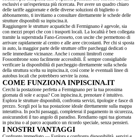
esclusivi e un'esperienza più ricercata. Per avere un quadro chiaro
delle tariffe aggiornate e delle diverse soluzioni di biglietto o
abbonamento, ti invitiamo a consultare direttamente le schede delle
strutture disponibili su inpiscina.it.
Raggiungere le strutture acquatiche di Fermignano è agevole, sia
con mezzi propri che con i trasporti locali. La località è ben collegata
tramite la superstrada Fano-Grosseto, con uscite che permettono di
arrivare rapidamente al centro e alle aree circostanti. Per chi si sposta
in auto, la maggior parte delle strutture offre parcheggi dedicati o
nelle immediate vicinanze. Anche i comuni limitrofi come
Fossombrone sono facilmente accessibili. È sempre consigliabile
verificare la disponibilità di parcheggio direttamente sulla scheda
della struttura scelta su inpiscina.it, così come le eventuali linee di
autobus locali che potrebbero servire la zona.
COME FUNZIONA INPISCINA.IT
Cerchi la postazione perfetta a Fermignano per la tua prossima
giornata di sole e acqua? Con inpiscina.it, prenotare è intuitivo.
Esplora le strutture disponibili, confronta servizi, tipologie e fasce di
prezzo. Scegli poi la tua postazione ideale direttamente sulla mappa
interattiva. In pochi passaggi, completerai il pagamento in sicurezza,
assicurandoti il tuo angolo di paradiso. Rendiamo ogni tua giornata
in piscina o al parco acquatico un ricordo speciale, senza pensieri.
I NOSTRI VANTAGGI
Confronto immediato — Esplora e confronta disponibilità, servizi e