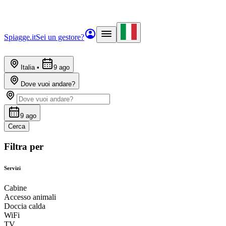
Spiagge.it
Sei un gestore?
Italia
•
9 ago
Dove vuoi andare?
9 ago
Cerca
Filtra per
Servizi
Cabine
Accesso animali
Doccia calda
WiFi
TV