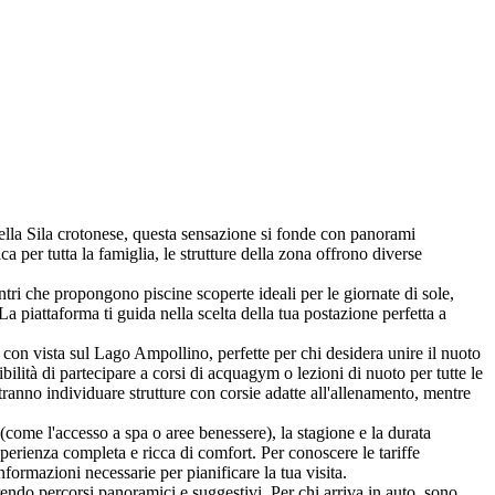
della Sila crotonese, questa sensazione si fonde con panorami
 per tutta la famiglia, le strutture della zona offrono diverse
centri che propongono piscine scoperte ideali per le giornate di sole,
La piattaforma ti guida nella scelta della tua postazione perfetta a
rt con vista sul Lago Ampollino, perfette per chi desidera unire il nuoto
ilità di partecipare a corsi di acquagym o lezioni di nuoto per tutte le
ranno individuare strutture con corsie adatte all'allenamento, mentre
i (come l'accesso a spa o aree benessere), la stagione e la durata
sperienza completa e ricca di comfort. Per conoscere le tariffe
nformazioni necessarie per pianificare la tua visita.
frendo percorsi panoramici e suggestivi. Per chi arriva in auto, sono