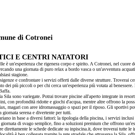
comune di Cotronei
TICI E CENTRI NATATORI
lle è un'esperienza che rigenera corpo e spirito. A Cotronei, nel cuore 
cercando una giornata di puro relax a bordo vasca o un'avventura acquatica
lsiasi stagione.
 esigenze e confrontare i servizi offerti dalle diverse strutture. Troverai 
to dei più piccoli o per chi cerca un'esperienza più votata al benessere. 
Baffa.
a Sila sono variegate. Potrai trovare piscine all'aperto integrate in reso
, con profondità ridotte e giochi d'acqua, mentre altre offrono la possib
, magari con aree idromassaggio o spazi per il riposo. Gli sportivi pot
 giornata serena e divertente per tutti.
ano in base a diversi fattori: la tipologia della piscina, i servizi inclus
una giornata di svago semplice, fino a soluzioni premium che offrono un'e
e direttamente le schede dedicate su inpiscina.it, dove troverai tutte le i
ocalità è ben collegata tramite la rete stradale che attraversa la Sila, of