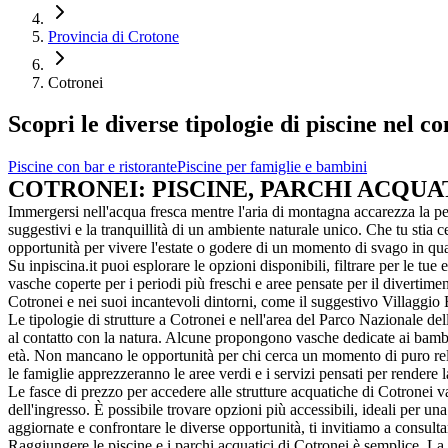
Provincia di Crotone
Cotronei
Scopri le diverse tipologie di piscine nel 
Piscine con bar e ristorante
Piscine per famiglie e bambini
COTRONEI: PISCINE, PARCHI ACQUA
Immergersi nell'acqua fresca mentre l'aria di montagna accarezza la pe
suggestivi e la tranquillità di un ambiente naturale unico. Che tu stia 
opportunità per vivere l'estate o godere di un momento di svago in qua
Su inpiscina.it puoi esplorare le opzioni disponibili, filtrare per le tue
vasche coperte per i periodi più freschi e aree pensate per il divertimen
Cotronei e nei suoi incantevoli dintorni, come il suggestivo Villaggio 
Le tipologie di strutture a Cotronei e nell'area del Parco Nazionale dell
al contatto con la natura. Alcune propongono vasche dedicate ai bambini
età. Non mancano le opportunità per chi cerca un momento di puro relax
le famiglie apprezzeranno le aree verdi e i servizi pensati per rendere la
Le fasce di prezzo per accedere alle strutture acquatiche di Cotronei vari
dell'ingresso. È possibile trovare opzioni più accessibili, ideali per 
aggiornate e confrontare le diverse opportunità, ti invitiamo a consultar
Raggiungere le piscine e i parchi acquatici di Cotronei è semplice. La l