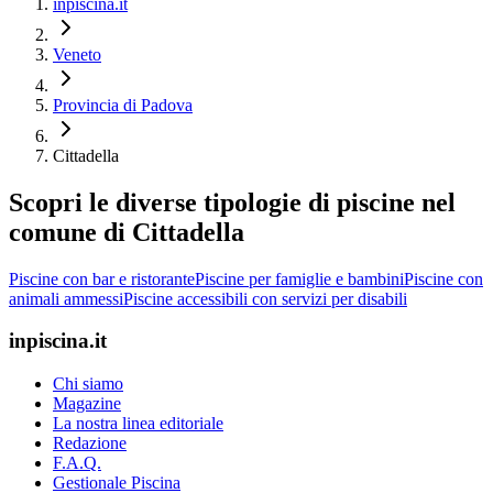
inpiscina.it
Veneto
Provincia di Padova
Cittadella
Scopri le diverse tipologie di piscine nel
comune di Cittadella
Piscine con bar e ristorante
Piscine per famiglie e bambini
Piscine con
animali ammessi
Piscine accessibili con servizi per disabili
inpiscina.it
Chi siamo
Magazine
La nostra linea editoriale
Redazione
F.A.Q.
Gestionale Piscina