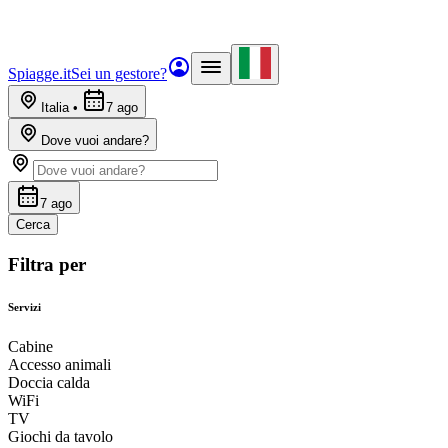
Spiagge.it
Sei un gestore?
Italia
•
7 ago
Dove vuoi andare?
7 ago
Cerca
Filtra per
Servizi
Cabine
Accesso animali
Doccia calda
WiFi
TV
Giochi da tavolo