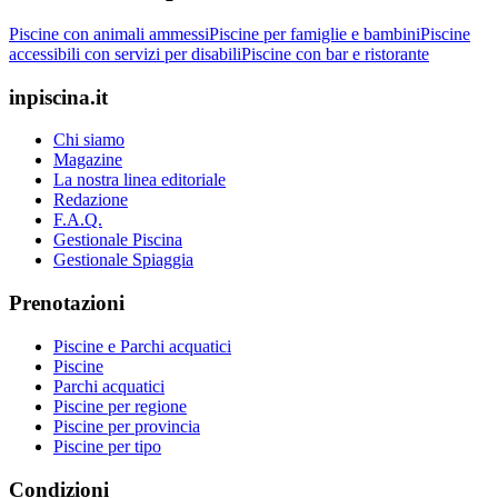
Piscine con animali ammessi
Piscine per famiglie e bambini
Piscine
accessibili con servizi per disabili
Piscine con bar e ristorante
inpiscina.it
Chi siamo
Magazine
La nostra linea editoriale
Redazione
F.A.Q.
Gestionale Piscina
Gestionale Spiaggia
Prenotazioni
Piscine e Parchi acquatici
Piscine
Parchi acquatici
Piscine per regione
Piscine per provincia
Piscine per tipo
Condizioni