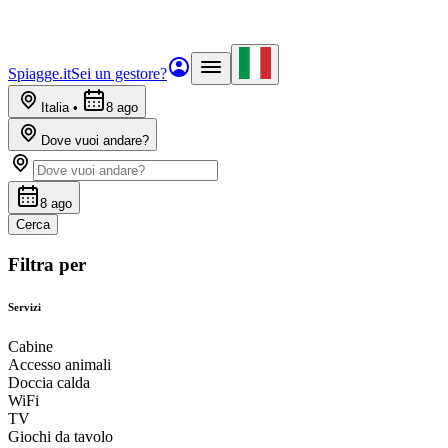
Spiagge.it
Sei un gestore?
Italia
•
8 ago
Dove vuoi andare?
8 ago
Cerca
Filtra per
Servizi
Cabine
Accesso animali
Doccia calda
WiFi
TV
Giochi da tavolo