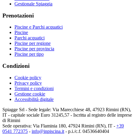
Gestionale Spiaggia
Prenotazioni
Piscine e Parchi acquatici
Piscine
Parchi acquatici
Piscine per regione
Piscine per provincia
Piscine per tipo
Condizioni
Cookie policy
Privacy policy
Termini e condizioni
Gestione cookie
Accessibilità digitale
Spiagge Srl - Sede legale: Via Marecchiese 48, 47923 Rimini (RN),
IT - capitale sociale Euro 31245,57 - Iscritta al registro delle imprese
di Rimini
Sede operativa: Via Flaminia 180, 47924 Rimini (RN), IT
-
+39
0541 772375
-
info@inpiscina.it
-
p.i./c.f. 04536640404