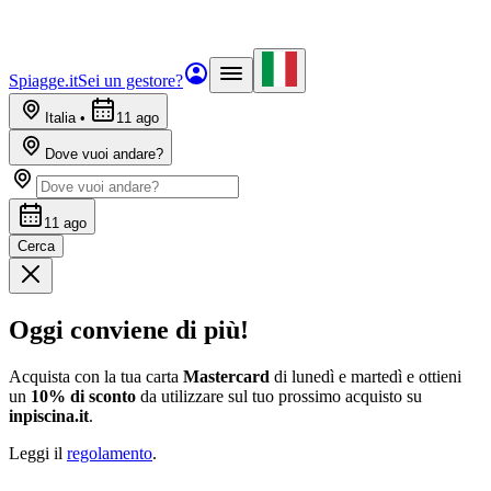
Spiagge.it
Sei un gestore?
Italia
•
11 ago
Dove vuoi andare?
11 ago
Cerca
Oggi conviene di più!
Acquista con la tua carta
Mastercard
di lunedì e martedì e ottieni
un
10% di sconto
da utilizzare sul tuo prossimo acquisto su
inpiscina.it
.
Leggi il
regolamento
.