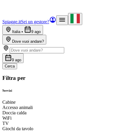
Spiagge.it
Sei un gestore?
Italia
•
9 ago
Dove vuoi andare?
9 ago
Cerca
Filtra per
Servizi
Cabine
Accesso animali
Doccia calda
WiFi
TV
Giochi da tavolo