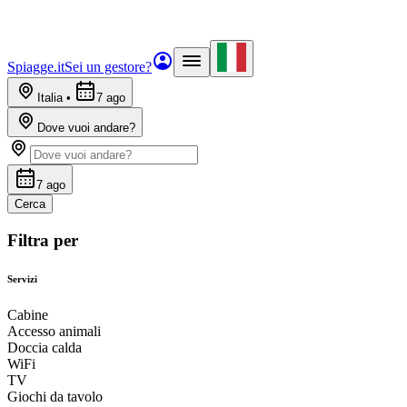
Spiagge.it
Sei un gestore?
Italia
•
7 ago
Dove vuoi andare?
7 ago
Cerca
Filtra per
Servizi
Cabine
Accesso animali
Doccia calda
WiFi
TV
Giochi da tavolo