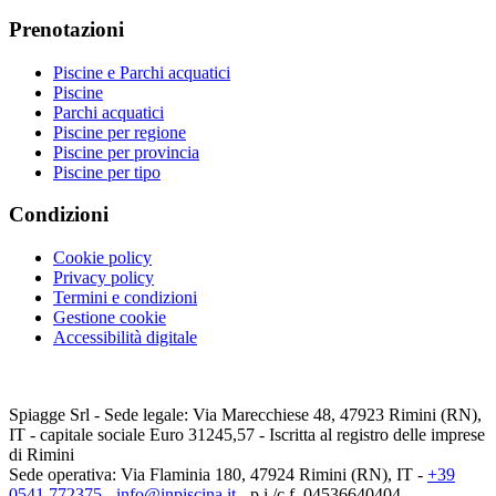
Prenotazioni
Piscine e Parchi acquatici
Piscine
Parchi acquatici
Piscine per regione
Piscine per provincia
Piscine per tipo
Condizioni
Cookie policy
Privacy policy
Termini e condizioni
Gestione cookie
Accessibilità digitale
Spiagge Srl - Sede legale: Via Marecchiese 48, 47923 Rimini (RN),
IT - capitale sociale Euro 31245,57 - Iscritta al registro delle imprese
di Rimini
Sede operativa: Via Flaminia 180, 47924 Rimini (RN), IT
-
+39
0541 772375
-
info@inpiscina.it
-
p.i./c.f. 04536640404