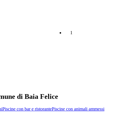
1
omune di Baia Felice
ni
Piscine con bar e ristorante
Piscine con animali ammessi