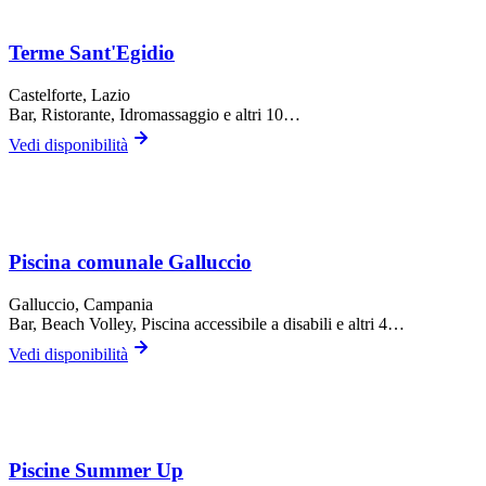
Terme Sant'Egidio
Castelforte
, Lazio
Bar, Ristorante, Idromassaggio
e altri 10…
Vedi disponibilità
Piscina comunale Galluccio
Galluccio
, Campania
Bar, Beach Volley, Piscina accessibile a disabili
e altri 4…
Vedi disponibilità
Piscine Summer Up