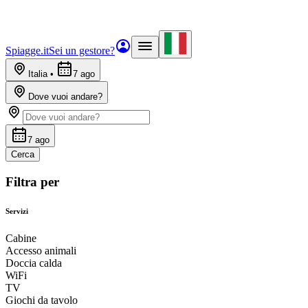
Spiagge.it
Sei un gestore?
Italia
•
7 ago
Dove vuoi andare?
7 ago
Cerca
Filtra per
Servizi
Cabine
Accesso animali
Doccia calda
WiFi
TV
Giochi da tavolo